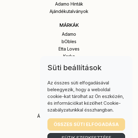
Adamo Hinták
Ajándékutalványok
MÁRKÁK
Adamo
bObles
Etta Loves
Korko
Popola
Süti beállítások
Senger Naturwelt
Stapelstein
Az összes süti elfogadásával
beleegyezik, hogy a weboldal
INFORMÁCIÓ
cookie-kat tárolhat az Ön eszközén,
Impresszum
és információkat közölhet Cookie-
Szállítási tájékoztató
szabályzatunkkal összhangban.
Általános Szerződési Feltételek
Adatkezelési nyilatkozat
ÖSSZES SÜTI ELFOGADÁSA
Intézményeknek
SÜTIK SZERKESZTÉSE