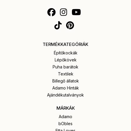
TERMÉKKATEGÓRIÁK
Építőkockák
Lépőkövek
Puha barátok
Textilek
Billegő állatok
Adamo Hinták
Ajándékutalványok
MÁRKÁK
Adamo
bObles
Etta Loves