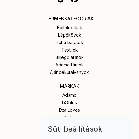
TERMÉKKATEGÓRIÁK
Építőkockák
Lépőkövek
Puha barátok
Textilek
Billegő állatok
Adamo Hinták
Ajándékutalványok
MÁRKÁK
Adamo
bObles
Etta Loves
Korko
Popola
Süti beállítások
Senger Naturwelt