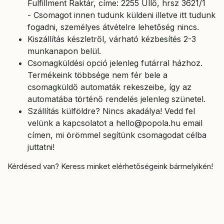
Fulfillment Raktár, címe: 2255 Üllő, hrsz 3621/1
- Csomagot innen tudunk küldeni illetve itt tudunk
fogadni, személyes átvételre lehetőség nincs.
Kiszállítás készletről, várható kézbesítés 2-3
munkanapon belül.
Csomagküldési opció jelenleg futárral házhoz.
Termékeink többsége nem fér bele a
csomagküldő automaták rekeszeibe, így az
automatába történő rendelés jelenleg szünetel.
Szállítás külföldre? Nincs akadálya! Vedd fel
velünk a kapcsolatot a hello@popola.hu email
címen, mi örömmel segítünk csomagodat célba
juttatni!
Kérdésed van? Keress minket elérhetőségeink bármelyikén!