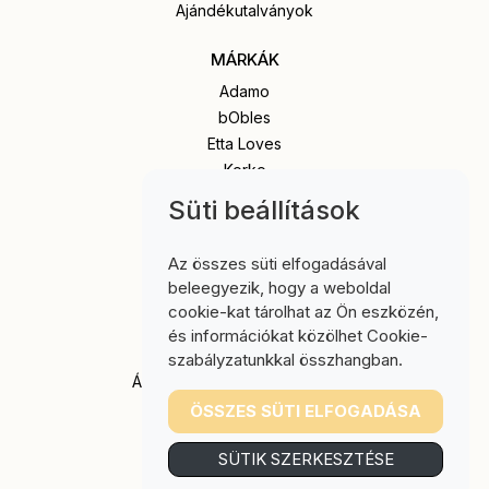
Ajándékutalványok
MÁRKÁK
Adamo
bObles
Etta Loves
Korko
Popola
Süti beállítások
Senger Naturwelt
Stapelstein
Az összes süti elfogadásával
beleegyezik, hogy a weboldal
INFORMÁCIÓ
cookie-kat tárolhat az Ön eszközén,
Impresszum
és információkat közölhet Cookie-
Szállítási tájékoztató
szabályzatunkkal összhangban.
Általános Szerződési Feltételek
Adatkezelési nyilatkozat
ÖSSZES SÜTI ELFOGADÁSA
Intézményeknek
SÜTIK SZERKESZTÉSE