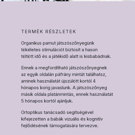
TERMÉK RÉSZLETEK
Organikus pamut játszószőnyegünk
tökéletes stimulációt biztosít a hason
töltött idő és a játékidő alatt is kisbabádnak.
Ennek a megfordítható játszószőnyegnek
az egyik oldalán páfrány mintát találhatsz,
aminek használatát újszülött kortól 4
hónapos korig javaslunk. A játszószőnyeg
másik oldala platánmintás, ennek használatát
5 hónapos kortól ajánljuk.
Ortoptikus tanácsadó segítségével
kifejezetten a babák vizuális és kognitív
fejlődésének támogatására tervezve.