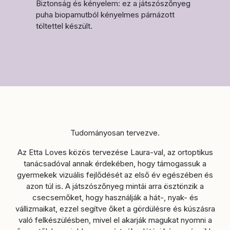
Biztonság és kényelem: ez a játszószőnyeg
puha biopamutból kényelmes párnázott
töltettel készült.
Tudományosan tervezve.
Az Etta Loves közös tervezése Laura-val, az ortoptikus
tanácsadóval annak érdekében, hogy támogassuk a
gyermekek vizuális fejlődését az első év egészében és
azon túl is. A játszószőnyeg mintái arra ösztönzik a
csecsemőket, hogy használják a hát-, nyak- és
vállizmaikat, ezzel segítve őket a gördülésre és kúszásra
való felkészülésben, mivel el akarják magukat nyomni a