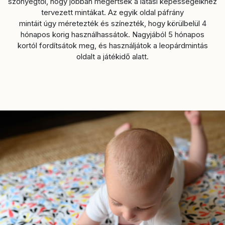
szőnyegtől, hogy jobban megértsék a látási képességeikhez
tervezett mintákat. Az egyik oldal páfrány
mintáit úgy méretezték és színezték, hogy körülbelül 4
hónapos korig használhassátok. Nagyjából 5 hónapos
kortól fordítsátok meg, és használjátok a leopárdmintás
oldalt a játékidő alatt.