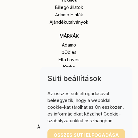
Billegő állatok
Adamo Hinták
Ajándékutalványok
MÁRKÁK
Adamo
bObles
Etta Loves
Korko
Popola
Süti beállítások
Senger Naturwelt
Stapelstein
Az összes süti elfogadásával
beleegyezik, hogy a weboldal
INFORMÁCIÓ
cookie-kat tárolhat az Ön eszközén,
Impresszum
és információkat közölhet Cookie-
Szállítási tájékoztató
szabályzatunkkal összhangban.
Általános Szerződési Feltételek
Adatkezelési nyilatkozat
ÖSSZES SÜTI ELFOGADÁSA