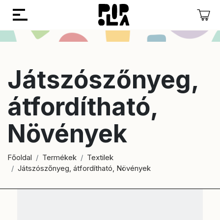
Vissza
Vissza
Játszószőnyeg,
átfordítható,
Növények
Főoldal
Termékek
Textilek
Játszószőnyeg, átfordítható, Növények