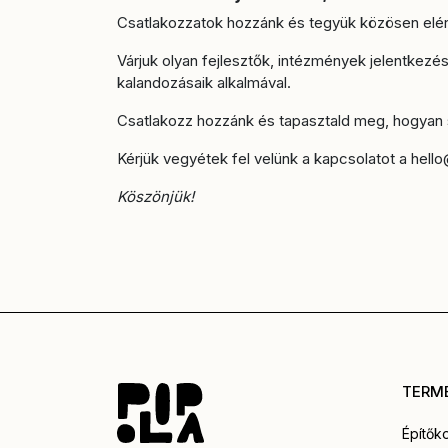
Csatlakozzatok hozzánk és tegyük közösen elér
Várjuk olyan fejlesztők, intézmények jelentkezés
kalandozásaik alkalmával.
Csatlakozz hozzánk és tapasztald meg, hogyan se
Kérjük vegyétek fel velünk a kapcsolatot a hel
Köszönjük!
TERM
Építők