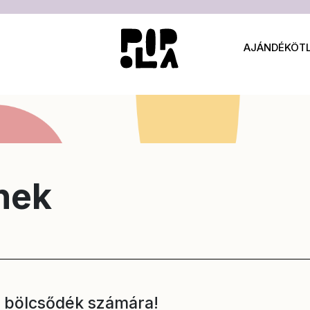
AJÁNDÉKÖT
nek
és bölcsődék számára!