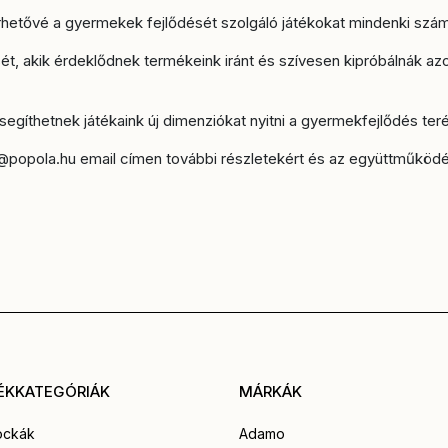
hetővé a gyermekek fejlődését szolgáló játékokat mindenki szám
ét, akik érdeklődnek termékeink iránt és szívesen kipróbálnák azo
gíthetnek játékaink új dimenziókat nyitni a gyermekfejlődés teré
lo@popola.hu email címen további részletekért és az együttműködé
ÉKKATEGÓRIÁK
MÁRKÁK
ockák
Adamo