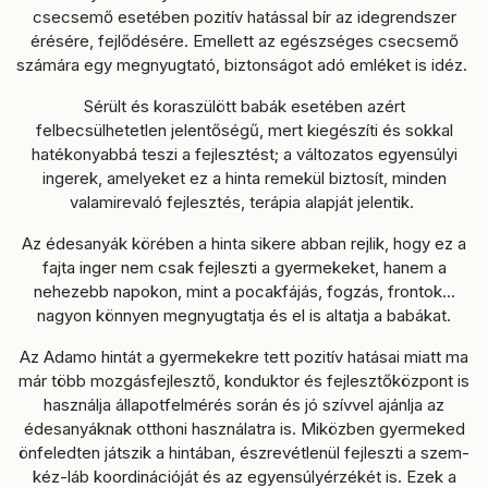
csecsemő esetében pozitív hatással bír az idegrendszer
érésére, fejlődésére. Emellett az egészséges csecsemő
számára egy megnyugtató, biztonságot adó emléket is idéz.
Sérült és koraszülött babák esetében azért
felbecsülhetetlen jelentőségű, mert kiegészíti és sokkal
hatékonyabbá teszi a fejlesztést; a változatos egyensúlyi
ingerek, amelyeket ez a hinta remekül biztosít, minden
valamirevaló fejlesztés, terápia alapját jelentik.
Az édesanyák körében a hinta sikere abban rejlik, hogy ez a
fajta inger nem csak fejleszti a gyermekeket, hanem a
nehezebb napokon, mint a pocakfájás, fogzás, frontok...
nagyon könnyen megnyugtatja és el is altatja a babákat.
Az Adamo hintát a gyermekekre tett pozitív hatásai miatt ma
már több mozgásfejlesztő, konduktor és fejlesztőközpont is
használja állapotfelmérés során és jó szívvel ajánlja az
édesanyáknak otthoni használatra is. Miközben gyermeked
önfeledten játszik a hintában, észrevétlenül fejleszti a szem-
kéz-láb koordinációját és az egyensúlyérzékét is. Ezek a