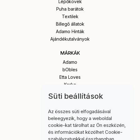
Lépőkövek
Puha barátok
Textilek
Billegő állatok
Adamo Hinták
Ajándékutalványok
MÁRKÁK
Adamo
bObles
Etta Loves
Korko
Popola
Süti beállítások
Senger Naturwelt
Stapelstein
Az összes süti elfogadásával
beleegyezik, hogy a weboldal
INFORMÁCIÓ
cookie-kat tárolhat az Ön eszközén,
Impresszum
és információkat közölhet Cookie-
Szállítási tájékoztató
szabályzatunkkal összhangban.