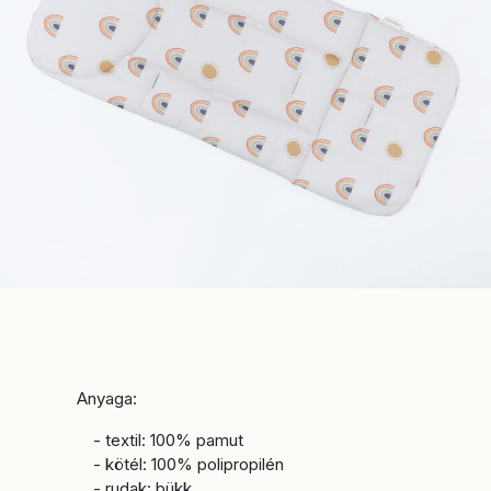
Anyaga:
- textil: 100% pamut
- kötél: 100% polipropilén
- rudak: bükk