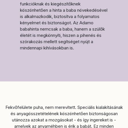
funkcióknak és kiegészítőknek
köszönhetően a hinta a baba növekedésével
is alkalmazkodik, biztosítva a folyamatos
kényelmet és biztonságot. Az Adamo
babahinta nemcsak a baba, hanem a szülők
életét is megkönnyíti, hiszen a pihenés és
szórakozás mellett segítséget nyújt a
mindennapi kihívásokban is.
Fekvőfelülete puha, nem merevített. Speciális kialakításának
és anyagösszetételének köszönhetően biztonságosan
utánozza azokat a mozgásokat - és így ingereket is -
amelyek az anyaméhben is érik a babát. Ez minden