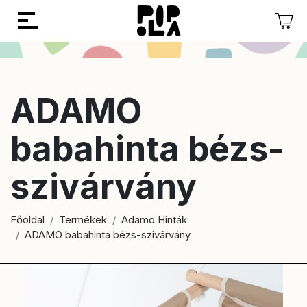
Vissza
Vissza
ADAMO
babahinta bézs-
szivárvány
Főoldal
Termékek
Adamo Hinták
ADAMO babahinta bézs-szivárvány