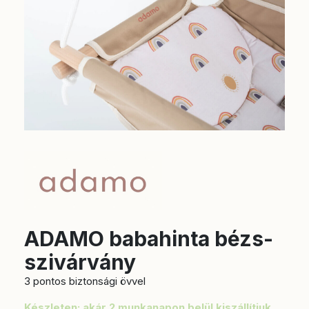
ADAMO babahinta bézs-
szivárvány
3 pontos biztonsági övvel
Készleten: akár 2 munkanapon belül kiszállítjuk