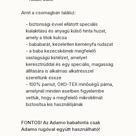
Amit a csomagban találsz:
- biztonsági övvel ellátott speciális
kialakítású és anyagú külső hinta huzat,
amely a titok kulcsa
- bababarát, kezeletlen keményfa rudazat
- a baba kezecskéinek megfelelő
vastagságú kötélzet, amelyet
keresztrúddal és egy speciális, magasság
állítására is alkalmas alkatrésszel
szereltünk össze
- 100% pamut, ÖKO-TEX minőségű párna,
amelynél minden esetben figyelembe
vettük, hogy a megfelelő mikroklímát
biztosítsa kis használójának
FONTOS! Az Ad
amo babahinta csak
Adamo rugóval együtt használható!